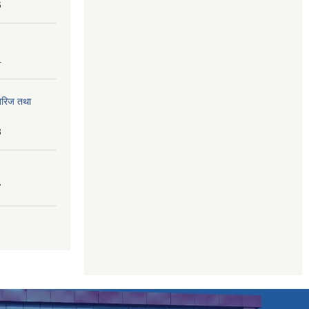
6
4
तेरिज तथा
8
7