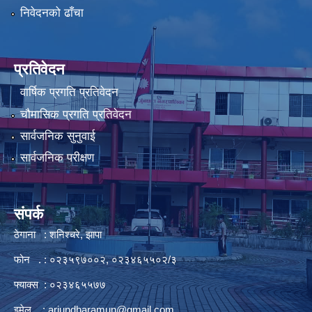
निवेदनको ढाँचा
प्रतिवेदन
वार्षिक प्रगति प्रतिवेदन
चौमासिक प्रगति प्रतिवेदन
सार्वजनिक सुनुवाई
सार्वजनिक परीक्षण
संपर्क
ठेगाना : शनिश्चरे, झापा
फोन . : ०२३५९७००२, ०२३४६५५०२/३
फ्याक्स : ०२३४६५५७७
इमेल :
arjundharamun@gmail.com