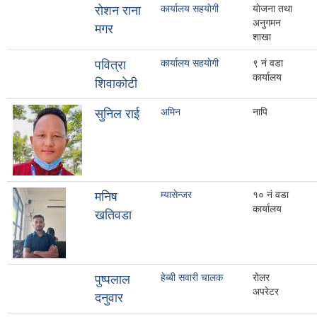
कार्यालय सहयाेगी
याेजना तथा
रोशन राना
अनुगमन
मगर
शाखा
कार्यालय सहयाेगी
९ नं वडा
पवित्रा
कार्यालय
शिवाकोटी
अमिन
नापि
सुनिल राई
म्यासेन्जर
१० नं वडा
मनिष
कार्यालय
खतिवडा
हेब्बी सवारी चालक
रोलर
पुष्पलाल
अपरेटर
दनुवार