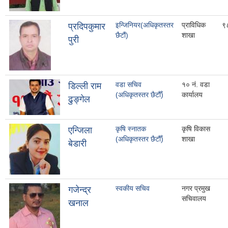
इन्जिनियर(अधिकृतस्तर
प्राविधिक
९
प्रदिपकुमार
छैटौं)
शाखा
पुरी
वडा सचिव
१० नं. वडा
डिल्ली राम
(अधिकृतस्तर छैटौँ)
कार्यालय
ढुङ्गेल
कृषि स्नातक
कृषि विकास
एन्जिला
(अधिकृतस्तर छैटौँ)
शाखा
बेडारी
स्वकीय सचिव
नगर प्रमुख
गजेन्द्र
सचिवालय
खनाल