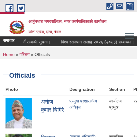
Skip to main content
अर्जुनधारा नगरपालिका, नगर कार्यपालिकाको कार्यालय
कोशी प्रदेश, झापा, नेपाल
समाचार
 दर्ता गर्ने सम्बन्धी सूचना।
विश्व स्तनपान सप्ताह २०२६ (२०८३) सम्बन्धमा।
नि
You are here
Home
»
परिचय
» Officials
Officials
Photo
Designation
Section
P
प्रमुख प्रशासकीय
कार्यालय
९
अनोज
अधिकृत
प्रमुख
कुमार घिमिरे
(सूचना अधिकारी)
सामाजिक
९