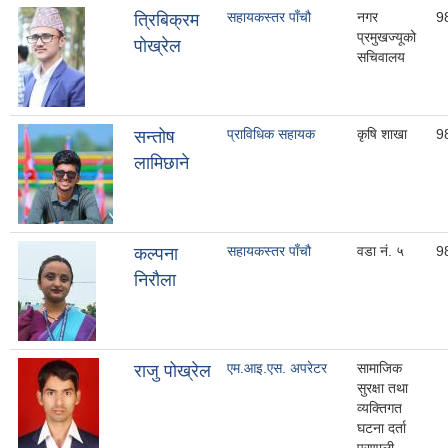
सहायकस्तर पाँचौ
नगर
9
त्रिबिक्रम
प्रमुखज्यूको
पाेख्रेल
सचिवालय
प्राविधिक सहायक
कृषि शाखा
9
सन्तोष
लामिछाने
सहायकस्तर पाँचौ
वडा नं. ५
9
कल्पना
निरौला
एम.आइ.एस. अपरेटर
सामाजिक
राजु पोख्रेल
सुरक्षा तथा
व्यक्तिगत
घटना दर्ता