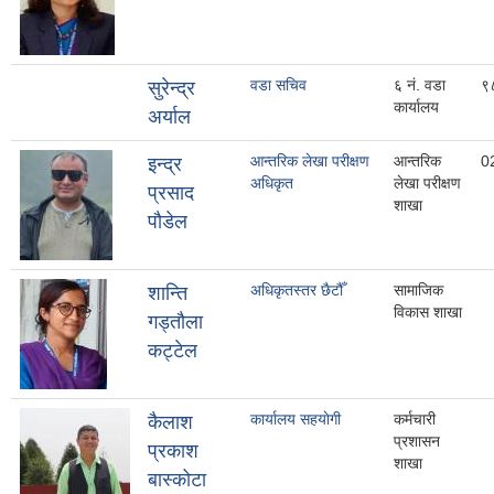
वडा सचिव
६ नं. वडा
९
सुरेन्द्र
कार्यालय
अर्याल
आन्तरिक लेखा परीक्षण
आन्तरिक
0
इन्द्र
अधिकृत
लेखा परीक्षण
प्रसाद
शाखा
पाैडेल
अधिकृतस्तर छैटौँ
सामाजिक
शान्ति
विकास शाखा
गड्तौला
कट्टेल
कार्यालय सहयाेगी
कर्मचारी
कैलाश
प्रशासन
प्रकाश
शाखा
बास्कोटा