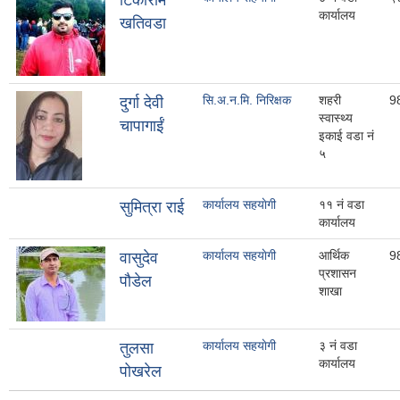
टिकाराम
कार्यालय
खतिवडा
सि.अ.न.मि. निरिक्षक
शहरी
9
दुर्गा देवी
स्वास्थ्य
चापागाईं
इकाई वडा नं
५
कार्यालय सहयाेगी
११ नं वडा
सुमित्रा राई
कार्यालय
कार्यालय सहयाेगी
आर्थिक
9
वासुदेव
प्रशासन
पौडेल
शाखा
कार्यालय सहयाेगी
३ नं वडा
तुलसा
कार्यालय
पोखरेल