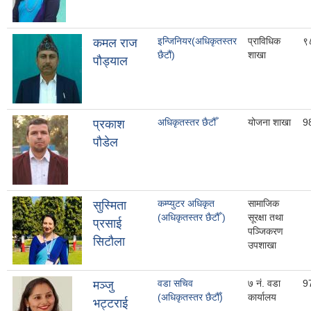
इन्जिनियर(अधिकृतस्तर
प्राविधिक
९
कमल राज
छैटौं)
शाखा
पाैड्याल
अधिकृतस्तर छैटौँ
योजना शाखा
9
प्रकाश
पौडेल
कम्प्युटर अधिकृत
सामाजिक
सुस्मिता
(अधिकृतस्तर छैटौँ )
सूरक्षा तथा
प्रसाई
पञ्जिकरण
सिटौला
उपशाखा
वडा सचिव
७ नं. वडा
9
मञ्जु
(अधिकृतस्तर छैटौँ)
कार्यालय
भट्टराई