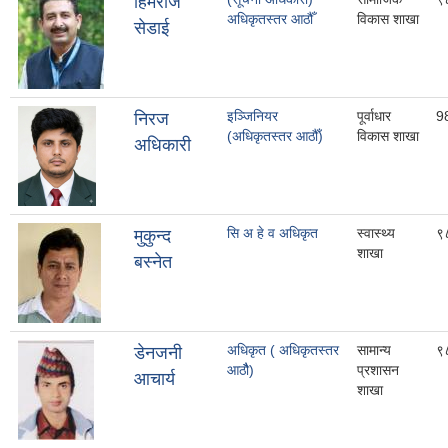
हिमराज
अधिकृतस्तर आठौँ
विकास शाखा
सेडाई
इञ्जिनियर
पूर्वाधार
9
निरज
(अधिकृतस्तर आठौँ)
विकास शाखा
अधिकारी
सि अ हे व अधिकृत
स्वास्थ्य
९
मुकुन्द
शाखा
बस्नेत
अधिकृत ( अधिकृतस्तर
सामान्य
९
डेनजनी
आठौै)
प्रशासन
आचार्य
शाखा