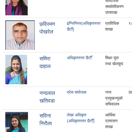
सामाजिक
समावेशीकरण
उपशाखा
इन्जिनियर(अधिकृतस्तर
प्राविधिक
९
छविरमण
छैटौं)
शाखा
पाेखरेल
अधिकृतस्तर छैटौँ
शिक्षा युवा
समिरा
तथा खेलकुद
दाहाल
प्रेस संयोजक
नगर
9
नन्दलाल
प्रमुखज्यूको
खतिवडा
सचिवालय
लेखा अधिकृत
आर्थिक
सविना
(अधिकृतस्तर छैटौँ)
प्रशासन
निरौला
शाखा