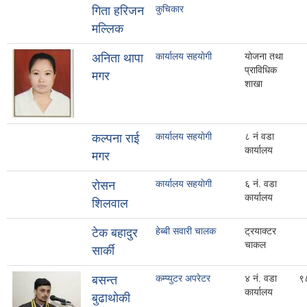
कुचिकार
गिता हरिजन
मल्लिक
कार्यालय सहयाेगी
योजना तथा
अनिता थापा
प्राविधिक
मगर
शाखा
कार्यालय सहयाेगी
८ नं वडा
कल्पना राई
कार्यालय
मगर
कार्यालय सहयाेगी
६ नं. वडा
रोसन
कार्यालय
शिलवाल
हेब्बी सवारी चालक
ट्रयाक्टर
टेक बहादुर
चाकल
सार्की
कम्प्युटर अपरेटर
४ नं. वडा
९
बसन्त
कार्यालय
बुढाथाेकी