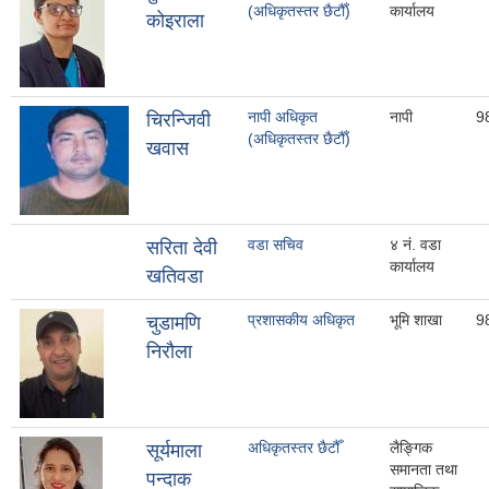
(अधिकृतस्तर छैटौँ)
कार्यालय
कोइराला
नापी अधिकृत
नापी
9
चिरन्जिवी
(अधिकृतस्तर छैटौँ)
खवास
वडा सचिव
४ नं. वडा
सरिता देवी
कार्यालय
खतिवडा
प्रशासकीय अधिकृत
भूमि शाखा
9
चुडामणि
निरौला
अधिकृतस्तर छैटौँ
लैङ्गिक
सूर्यमाला
समानता तथा
पन्दाक