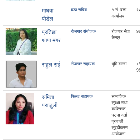
वडा सचिव
१ नं. वडा
९
माधवा
कार्यालय
पौडेल
राेजगार संयाेजक
राेजगार सेवा
9
प्रतिज्ञा
केन्द्र
थापा मगर
रोजगार सहायक
भूमि शाखा
+
राहुल राई
9
फिल्ड सहायक
सामाजिक
समिता
सुरक्षा तथा
पराजुली
व्यक्तिगत
घटना दर्ता
प्रणाली
सुदृढीकरण
आयोजना