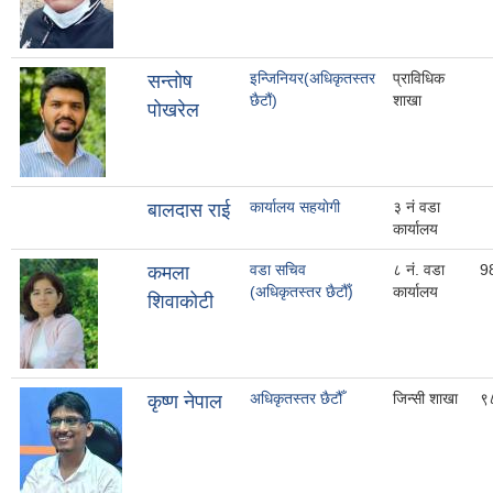
इन्जिनियर(अधिकृतस्तर
प्राविधिक
सन्तोष
छैटौं)
शाखा
पोखरेल
कार्यालय सहयाेगी
३ नं वडा
बालदास राई
कार्यालय
वडा सचिव
८ नं. वडा
9
कमला
(अधिकृतस्तर छैटौँ)
कार्यालय
शिवाकोटी
अधिकृतस्तर छैटौँ
जिन्सी शाखा
९
कृष्ण नेपाल