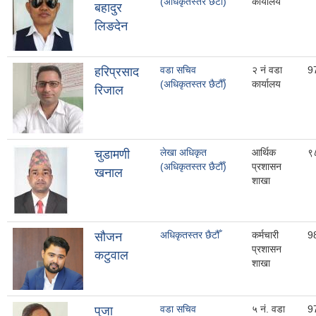
(अधिकृतस्तर छैटौँ)
कार्यालय
बहादुर
लिङदेन
वडा सचिव
२ नं वडा
9
हरिप्रसाद
(अधिकृतस्तर छैटौँ)
कार्यालय
रिजाल
लेखा अधिकृत
आर्थिक
९
चुडामणी
(अधिकृतस्तर छैटौँ)
प्रशासन
खनाल
शाखा
अधिकृतस्तर छैटौँ
कर्मचारी
9
साैजन
प्रशासन
कटुवाल
शाखा
वडा सचिव
५ नं. वडा
9
पुजा