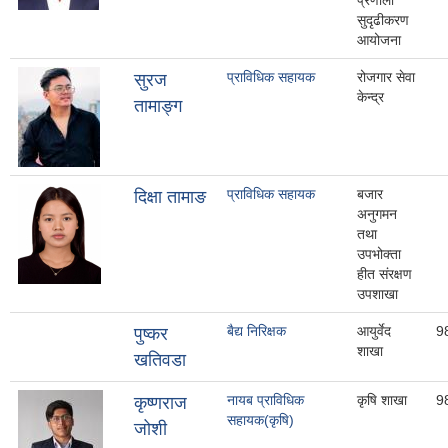
प्रणाली
सुदृढीकरण
आयोजना
प्राविधिक सहायक
रोजगार सेवा
सुरज
केन्द्र
तामाङ्ग
प्राविधिक सहायक
बजार
दिक्षा तामाङ
अनुगमन
तथा
उपभोक्ता
हीत संरक्षण
उपशाखा
बैद्य निरिक्षक
आयुर्वेद
9
पुष्कर
शाखा
खतिवडा
नायब प्राविधिक
कृषि शाखा
9
कृष्णराज
सहायक(कृषि)
जोशी