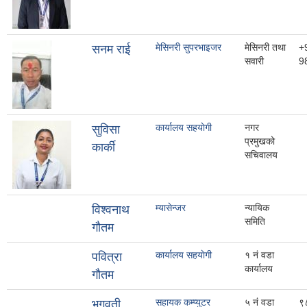
मेसिनरी सुपरभाइजर
मेसिनरी तथा
+
सनम राई
सवारी
9
कार्यालय सहयाेगी
नगर
सुविसा
प्रमुखको
कार्की
सचिवालय
म्यासेन्जर
न्यायिक
विश्वनाथ
समिति
गौतम
कार्यालय सहयाेगी
१ नं वडा
पवित्रा
कार्यालय
गौतम
सहायक कम्प्युटर
५ नं वडा
९
भगवती