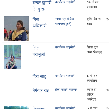
कार्यालय सहयाेगी
१० नं वडा
चन्द्र कुमारी
कार्यालय
लिम्बु राना
नायब प्राविधिक
कृषि विकास
९
मिना
सहायक(कृषि)
शाखा
अधिकारी
कार्यालय सहयाेगी
शिक्षा युवा
लिला
तथा खेलकुद
पराजुली
कार्यालय सहयाेगी
६ नं. वडा
हिरा साहु
कार्यालय
हेब्बी सवारी चालक
व्याक हो
९
बेगेन्द्र राई
लोडर
अपरेटर
कार्यालय सहयाेगी
७ न‌ं वडा
९