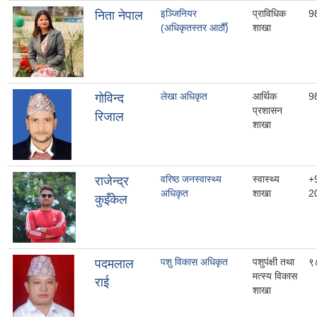
इञ्जिनियर
प्राविधिक
9
निता नेपाल
(अधिकृतस्तर आठौँ)
शाखा
लेखा अधिकृत
आर्थिक
9
गोविन्द
प्रशासन
रिजाल
शाखा
वरिष्ठ जनस्वास्थ्य
स्वास्थ्य
+
राजेन्द्र
अधिकृत
शाखा
2
कुइँकेल
पशु विकास अधिकृत
पशुपंक्षी तथा
९
पदमलाल
मत्स्य विकास
राई
शाखा