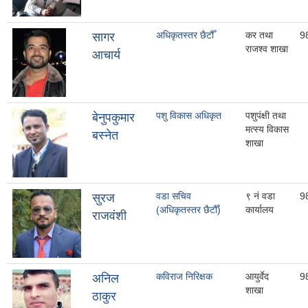
अधिकृतस्तर छैटौँ
कर तथा
9
सागर
राजश्व शाखा
आचार्य
पशु विकास अधिकृत
पशुपंक्षी तथा
बेनुपकुमार
मत्स्य विकास
बस्नेत
शाखा
वडा सचिव
९ नं वडा
9
सुरज
(अधिकृतस्तर छैटौँ)
कार्यालय
राजवंशी
कविराज निरिक्षक
आयुर्वेद
9
अनिल
शाखा
ठाकुर