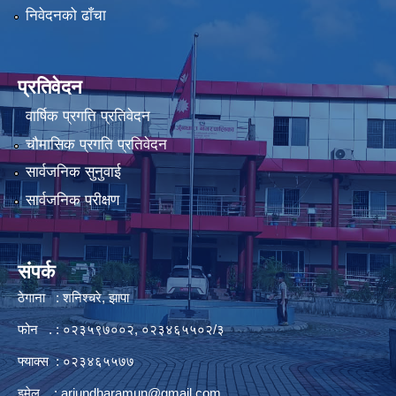
निवेदनको ढाँचा
प्रतिवेदन
वार्षिक प्रगति प्रतिवेदन
चौमासिक प्रगति प्रतिवेदन
सार्वजनिक सुनुवाई
सार्वजनिक परीक्षण
संपर्क
ठेगाना : शनिश्चरे, झापा
फोन . : ०२३५९७००२, ०२३४६५५०२/३
फ्याक्स : ०२३४६५५७७
इमेल :
arjundharamun@gmail.com