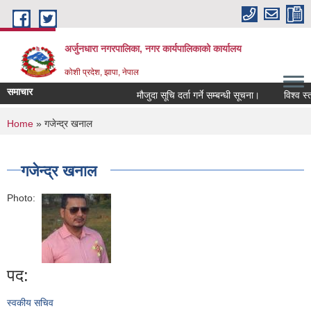
Skip to main content
अर्जुनधारा नगरपालिका, नगर कार्यपालिकाको कार्यालय
कोशी प्रदेश, झापा, नेपाल
समाचार
मौजुदा सूचि दर्ता गर्ने सम्बन्धी सूचना।
विश्व स्त
You are here
Home
» गजेन्द्र खनाल
गजेन्द्र खनाल
Photo:
पद:
स्वकीय सचिव