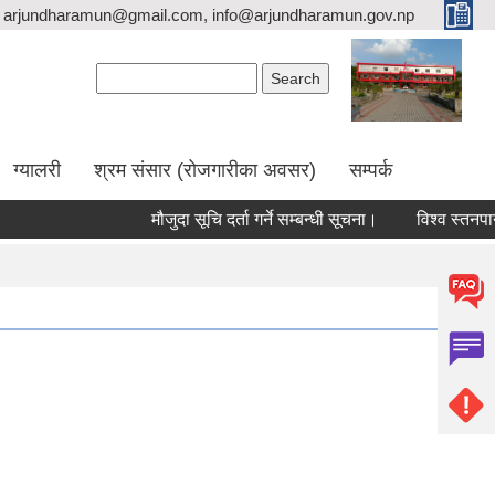
arjundharamun@gmail.com, info@arjundharamun.gov.np
Search form
Search
ग्यालरी
श्रम संसार (रोजगारीका अवसर)
सम्पर्क
मौजुदा सूचि दर्ता गर्ने सम्बन्धी सूचना।
विश्व स्तनपान स