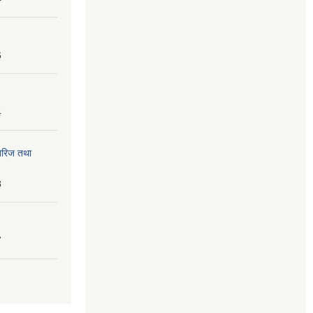
6
4
तेरिज तथा
8
7