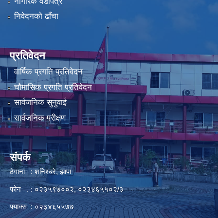
नागरिक वडापत्र
निवेदनको ढाँचा
प्रतिवेदन
वार्षिक प्रगति प्रतिवेदन
चौमासिक प्रगति प्रतिवेदन
सार्वजनिक सुनुवाई
सार्वजनिक परीक्षण
संपर्क
ठेगाना : शनिश्चरे, झापा
फोन . : ०२३५९७००२, ०२३४६५५०२/३
फ्याक्स : ०२३४६५५७७