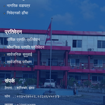
नागरिक वडापत्र
निवेदनको ढाँचा
प्रतिवेदन
वार्षिक प्रगति प्रतिवेदन
चौमासिक प्रगति प्रतिवेदन
सार्वजनिक सुनुवाई
सार्वजनिक परीक्षण
संपर्क
ठेगाना : शनिश्चरे, झापा
फोन . : ०२३५९७००२, ०२३४६५५०२/३
फ्याक्स : ०२३४६५५७७