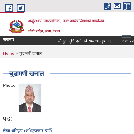
Skip to main content
अर्जुनधारा नगरपालिका, नगर कार्यपालिकाको कार्यालय
कोशी प्रदेश, झापा, नेपाल
समाचार
मौजुदा सूचि दर्ता गर्ने सम्बन्धी सूचना।
विश्व स्त
You are here
Home
» चुडामणी खनाल
चुडामणी खनाल
Photo:
पद:
लेखा अधिकृत (अधिकृतस्तर छैटौँ)