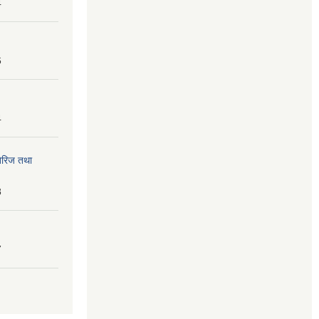
4
6
4
तेरिज तथा
8
7