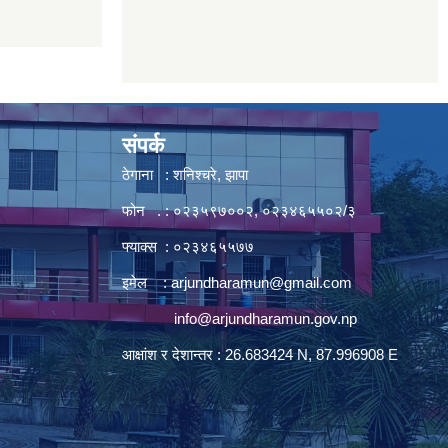
संपर्क
ठेगाना : शनिश्चरे, झापा
फोन . : ०२३५९७००२, ०२३४६५५०२/३
फ्याक्स : ०२३४६५५७७
इमेल :
arjundharamun@gmail.com
info@arjundharamun.gov.np
आक्षांश र देशान्तर : 26.683424 N, 87.996908 E