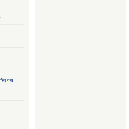
4
6
4
तेरिज तथा
8
7