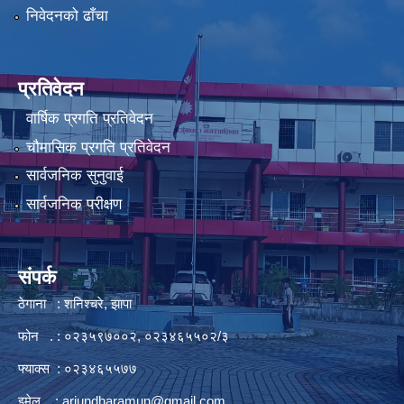
निवेदनको ढाँचा
प्रतिवेदन
वार्षिक प्रगति प्रतिवेदन
चौमासिक प्रगति प्रतिवेदन
सार्वजनिक सुनुवाई
सार्वजनिक परीक्षण
संपर्क
ठेगाना : शनिश्चरे, झापा
फोन . : ०२३५९७००२, ०२३४६५५०२/३
फ्याक्स : ०२३४६५५७७
इमेल :
arjundharamun@gmail.com