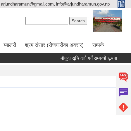
arjundharamun@gmail.com, info@arjundharamun.gov.np
Search form
Search
ग्यालरी
श्रम संसार (रोजगारीका अवसर)
सम्पर्क
मौजुदा सूचि दर्ता गर्ने सम्बन्धी सूचना।
विश्