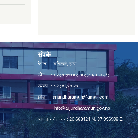
संपर्क
ठेगाना : शनिश्चरे, झापा
फोन . : ०२३५९७००२, ०२३४६५५०२/३
फ्याक्स : ०२३४६५५७७
इमेल :
arjundharamun@gmail.com
info@arjundharamun.gov.np
आक्षांश र देशान्तर : 26.683424 N, 87.996908 E