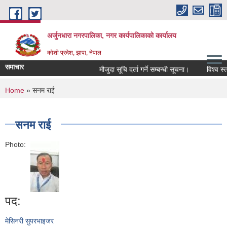
Skip to main content
अर्जुनधारा नगरपालिका, नगर कार्यपालिकाको कार्यालय
कोशी प्रदेश, झापा, नेपाल
समाचार
मौजुदा सूचि दर्ता गर्ने सम्बन्धी सूचना।
विश्व स्त
You are here
Home
» सनम राई
सनम राई
Photo:
पद:
मेसिनरी सुपरभाइजर