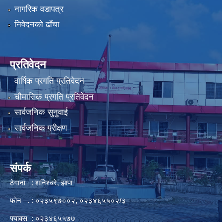
नागरिक वडापत्र
निवेदनको ढाँचा
प्रतिवेदन
वार्षिक प्रगति प्रतिवेदन
चौमासिक प्रगति प्रतिवेदन
सार्वजनिक सुनुवाई
सार्वजनिक परीक्षण
संपर्क
ठेगाना : शनिश्चरे, झापा
फोन . : ०२३५९७००२, ०२३४६५५०२/३
फ्याक्स : ०२३४६५५७७