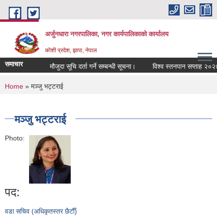
Skip to main content
अर्जुनधारा नगरपालिका, नगर कार्यपालिकाको कार्यालय
कोशी प्रदेश, झापा, नेपाल
समाचार
मौजुदा सूचि दर्ता गर्ने सम्बन्धी सूचना।
विश्व स्तनपान सप्ताह २०२६ 
You are here
Home
» मञ्जु भट्टराई
मञ्जु भट्टराई
Photo:
पद:
वडा सचिव (अधिकृतस्तर छैटौँ)