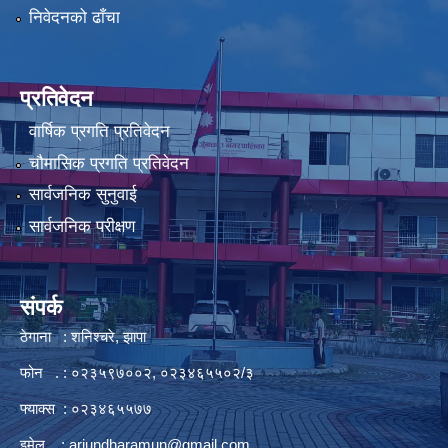
निवेदनको ढाँचा
प्रतिवेदन
वार्षिक प्रगति प्रतिवेदन
चौमासिक प्रगति प्रतिवेदन
सार्वजनिक सुनुवाई
सार्वजनिक परीक्षण
संपर्क
ठेगाना : शनिश्चरे, झापा
फोन . : ०२३५९७००२, ०२३४६५५०२/३
फ्याक्स : ०२३४६५५७७
इमेल :
arjundharamun@gmail.com