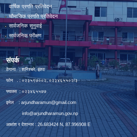
वार्षिक प्रगति प्रतिवेदन
चौमासिक प्रगति प्रतिवेदन
सार्वजनिक सुनुवाई
सार्वजनिक परीक्षण
संपर्क
ठेगाना : शनिश्चरे, झापा
फोन . : ०२३५९७००२, ०२३४६५५०२/३
फ्याक्स : ०२३४६५५७७
इमेल :
arjundharamun@gmail.com
info@arjundharamun.gov.np
आक्षांश र देशान्तर : 26.683424 N, 87.996908 E