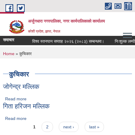
Skip to main content
अर्जुनधारा नगरपालिका, नगर कार्यपालिकाको कार्यालय
कोशी प्रदेश, झापा, नेपाल
समाचार
म्बन्धी सूचना।
विश्व स्तनपान सप्ताह २०२६ (२०८३) सम्बन्धमा।
निःशुल्क लम्पी 
You are here
Home
» कुचिकार
कुचिकार
जाेगेन्द्र मल्लिक
Read more
about जाेगेन्द्र मल्लिक
गिता हरिजन मल्लिक
Read more
about गिता हरिजन मल्लिक
Pages
1
2
next ›
last »