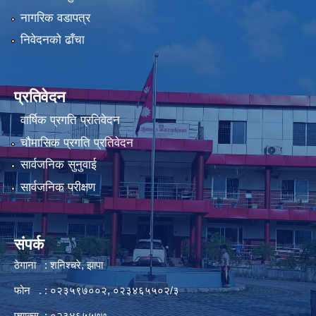
नागरिक वडापत्र
निवेदनको ढाँचा
प्रतिवेदन
वार्षिक प्रगति प्रतिवेदन
चौमासिक प्रगति प्रतिवेदन
सार्वजनिक सुनुवाई
सार्वजनिक परीक्षण
संपर्क
ठेगाना : शनिश्चरे, झापा
फोन . : ०२३५९७००२, ०२३४६५५०२/३
फ्याक्स : ०२३४६५५७७