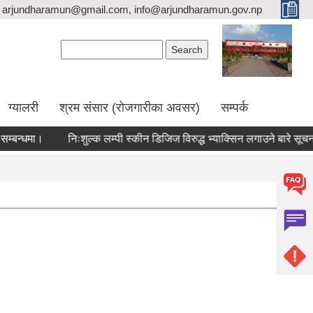
arjundharamun@gmail.com, info@arjundharamun.gov.np
Search form
Search
ग्यालरी
श्रम संसार (रोजगारीका अवसर)
सम्पर्क
्धमा।
निःशुल्क लम्पी स्कीन डिजिज विरुद्ध भ्याक्सिन लगाउने बारे सूचना।