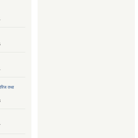
4
6
4
तेरिज तथा
8
7