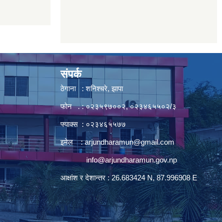
संपर्क
ठेगाना : शनिश्चरे, झापा
फोन . : ०२३५९७००२, ०२३४६५५०२/३
फ्याक्स : ०२३४६५५७७
इमेल :
arjundharamun@gmail.com
info@arjundharamun.gov.np
आक्षांश र देशान्तर : 26.683424 N, 87.996908 E