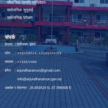
चौमासिक प्रगति प्रतिवेदन
सार्वजनिक सुनुवाई
सार्वजनिक परीक्षण
संपर्क
ठेगाना : शनिश्चरे, झापा
फोन . : ०२३५९७००२, ०२३४६५५०२/३
फ्याक्स : ०२३४६५५७७
इमेल :
arjundharamun@gmail.com
info@arjundharamun.gov.np
आक्षांश र देशान्तर : 26.683424 N, 87.996908 E