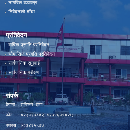
नागरिक वडापत्र
निवेदनको ढाँचा
प्रतिवेदन
वार्षिक प्रगति प्रतिवेदन
चौमासिक प्रगति प्रतिवेदन
सार्वजनिक सुनुवाई
सार्वजनिक परीक्षण
संपर्क
ठेगाना : शनिश्चरे, झापा
फोन . : ०२३५९७००२, ०२३४६५५०२/३
फ्याक्स : ०२३४६५५७७