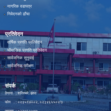
नागरिक वडापत्र
निवेदनको ढाँचा
प्रतिवेदन
वार्षिक प्रगति प्रतिवेदन
चौमासिक प्रगति प्रतिवेदन
सार्वजनिक सुनुवाई
सार्वजनिक परीक्षण
संपर्क
ठेगाना : शनिश्चरे, झापा
फोन . : ०२३५९७००२, ०२३४६५५०२/३
फ्याक्स : ०२३४६५५७७