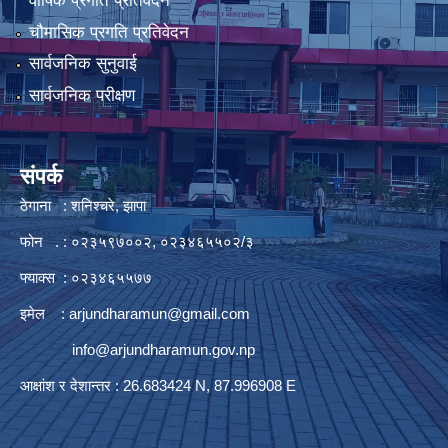
वार्षिक प्रगति प्रतिवेदन
चौमासिक प्रगति प्रतिवेदन
सार्वजनिक सुनुवाई
सार्वजनिक परीक्षण
संपर्क
ठेगाना : शनिश्चरे, झापा
फोन . : ०२३५९७००२, ०२३४६५५०२/३
फ्याक्स : ०२३४६५५७७
इमेल :
arjundharamun@gmail.com
info@arjundharamun.gov.np
आक्षांश र देशान्तर : 26.683424 N, 87.996908 E