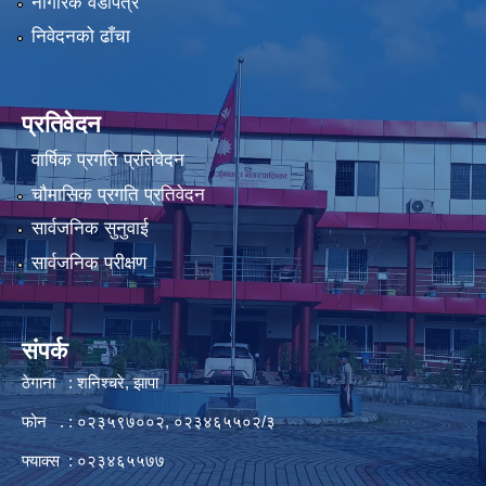
नागरिक वडापत्र
निवेदनको ढाँचा
प्रतिवेदन
वार्षिक प्रगति प्रतिवेदन
चौमासिक प्रगति प्रतिवेदन
सार्वजनिक सुनुवाई
सार्वजनिक परीक्षण
संपर्क
ठेगाना : शनिश्चरे, झापा
फोन . : ०२३५९७००२, ०२३४६५५०२/३
फ्याक्स : ०२३४६५५७७