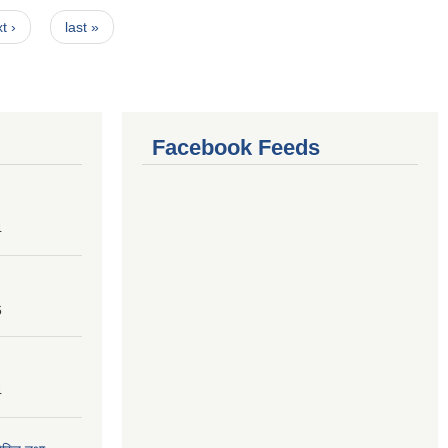
t ›
last »
Facebook Feeds
4
6
4