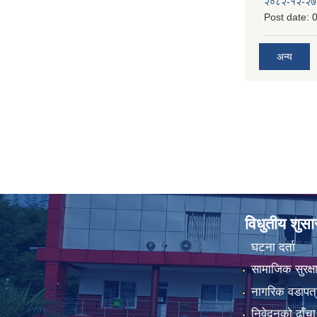
२०८२-१२-२७
Post date:
0
अन्य
विधुतीय शुस
घटना दर्ता
सामाजिक सुरक्ष
नागरिक वडापत्
निवेदनको ढाँचा