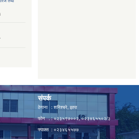
तेरिज तथा
8
7
संपर्क
ठेगाना : शनिश्चरे, झापा
फोन . : ०२३५९७००२, ०२३४६५५०२/३
फ्याक्स : ०२३४६५५७७