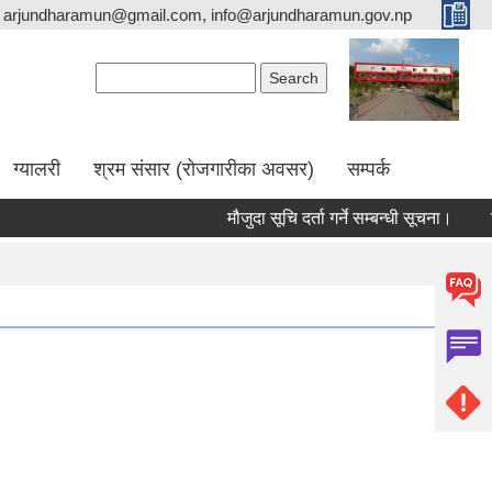
arjundharamun@gmail.com, info@arjundharamun.gov.np
Search form
Search
ग्यालरी
श्रम संसार (रोजगारीका अवसर)
सम्पर्क
मौजुदा सूचि दर्ता गर्ने सम्बन्धी सूचना।
विश