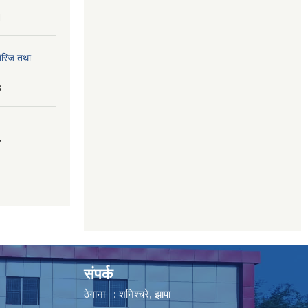
4
तेरिज तथा
8
7
संपर्क
ठेगाना : शनिश्चरे, झापा