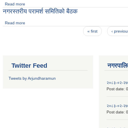
Read more
about २०७४/०३/१३ गते बसेका बाेर्ड बैठकका निर्णयहरु
नगरस्तरीय परामर्श समितिको बैठक
Read more
about नगरस्तरीय परामर्श समितिको बैठक
Pages
« first
‹ previou
Twitter Feed
नगरपालिका
Tweets by Arjundharamun
२०८३-०२-२७
Post date:
0
२०८३-०२-२७
Post date:
0