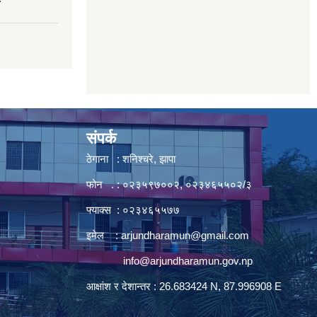
7
संपर्क
ठेगाना : शनिश्चरे, झापा
फोन . : ०२३५९७००२, ०२३४६५५०२/३
फ्याक्स : ०२३४६५५७७
इमेल :
arjundharamun@gmail.com
info@arjundharamun.gov.np
आक्षांश र देशान्तर : 26.683424 N, 87.996908 E