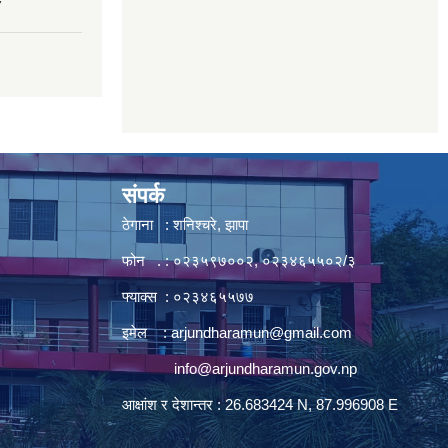
7
संपर्क
ठेगाना : शनिश्चरे, झापा
फोन . : ०२३५९७००२, ०२३४६५५०२/३
फ्याक्स : ०२३४६५५७७
इमेल :
arjundharamun@gmail.com
info@arjundharamun.gov.np
आक्षांश र देशान्तर : 26.683424 N, 87.996908 E