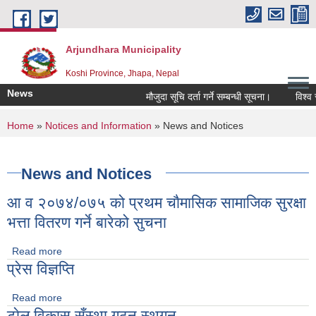
Skip to main content
Arjundhara Municipality
Koshi Province, Jhapa, Nepal
News
मौजुदा सूचि दर्ता गर्ने सम्बन्धी सूचना।
विश्व स्
You are here
Home
»
Notices and Information
» News and Notices
News and Notices
आ व २०७४/०७५ को प्रथम चाैमासिक सामाजिक सुरक्षा
भत्ता वितरण गर्ने बारेको सुचना
Read more
about आ व २०७४/०७५ को प्रथम चाैमासिक सामाजिक सुरक्षा भत्ता
प्रेस विज्ञप्ति
वितरण गर्ने बारेको सुचना
Read more
about प्रेस विज्ञप्ति
टाेल विकास सँस्था गठन स्थगन