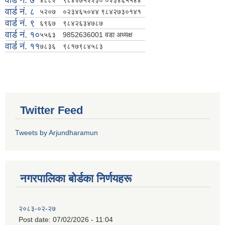
वार्ड नं. ७
४८८२
९८४२७५२२३० ०२३४६५५४४
वार्ड नं. ८
५२०७
०२३४६५०४४ ९८४२७३०१४१
वार्ड नं. ९
६९६७
९८४२६३४७८७
वार्ड नं. १०
५५६३
9852636001 वडा अध्यक्ष
वार्ड नं. ११
७८३६
९८१७९८४५८३
Twitter Feed
Tweets by Arjundharamun
नगरपालिका बाेर्डका निर्णयहरू
२०८३-०२-२७
Post date:
07/02/2026 - 11:04