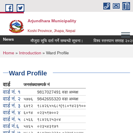
Skip to main content
Arjundhara Municipality
Koshi Province, Jhapa, Nepal
News
मौजुदा सूचि दर्ता गर्ने सम्बन्धी सूचना।
विश्व स्तनपान सप्ताह २०२६ 
You are here
Home
»
Introduction
» Ward Profile
Ward Profile
वार्ड
जनसंख्या
सम्पर्क नं
वार्ड नं. १
9817027491 वडा अध्यक्ष
वार्ड नं. २
५७७६
9842655320 वडा अध्यक्ष
वार्ड नं. ३
६४९२
९८४२६५५६८१|९८०१४२३१००
वार्ड नं. ४
६०१४
०२३५९७००२
वार्ड नं. ५
८५६६
९८४२६२५३०४
वार्ड नं.६
५४६५
०२३५४३९७१