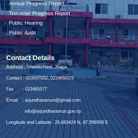
Annual Progress Report
Trimester Progress Report
Public Hearing
Public Audit
Contact Details
Address : Shanischare, Jhapa
Contact : 023597002, 02346502/3
Fax : 023465577
Email :
arjundharamun@gmail.com
info@arjundharamun.gov.np
Longitude and Latitude : 26.683424 N, 87.996908 E