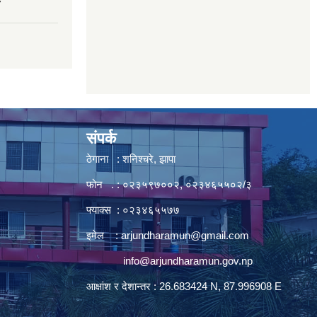
7
संपर्क
ठेगाना : शनिश्चरे, झापा
फोन . : ०२३५९७००२, ०२३४६५५०२/३
फ्याक्स : ०२३४६५५७७
इमेल :
arjundharamun@gmail.com
info@arjundharamun.gov.np
आक्षांश र देशान्तर : 26.683424 N, 87.996908 E