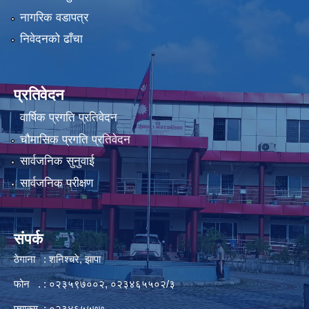
नागरिक वडापत्र
निवेदनको ढाँचा
प्रतिवेदन
वार्षिक प्रगति प्रतिवेदन
चौमासिक प्रगति प्रतिवेदन
सार्वजनिक सुनुवाई
सार्वजनिक परीक्षण
संपर्क
ठेगाना : शनिश्चरे, झापा
फोन . : ०२३५९७००२, ०२३४६५५०२/३
फ्याक्स : ०२३४६५५७७