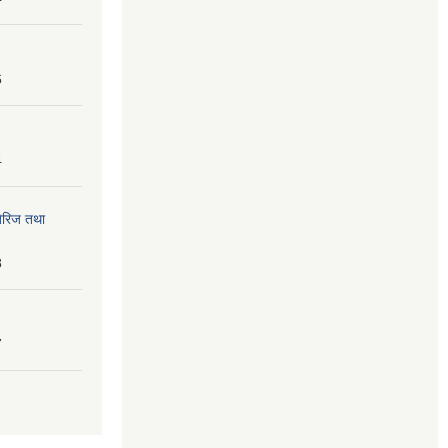
6
4
तेरिज तथा
8
7