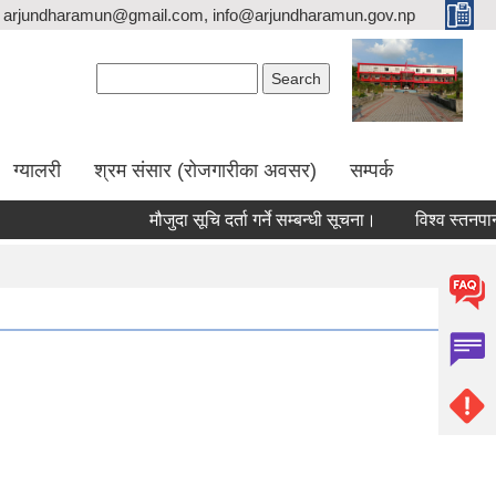
arjundharamun@gmail.com, info@arjundharamun.gov.np
Search form
Search
ग्यालरी
श्रम संसार (रोजगारीका अवसर)
सम्पर्क
मौजुदा सूचि दर्ता गर्ने सम्बन्धी सूचना।
विश्व स्तनपान स