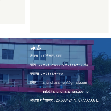
7
संपर्क
ठेगाना : शनिश्चरे, झापा
फोन . : ०२३५९७००२, ०२३४६५५०२/३
फ्याक्स : ०२३४६५५७७
इमेल :
arjundharamun@gmail.com
info@arjundharamun.gov.np
आक्षांश र देशान्तर : 26.683424 N, 87.996908 E