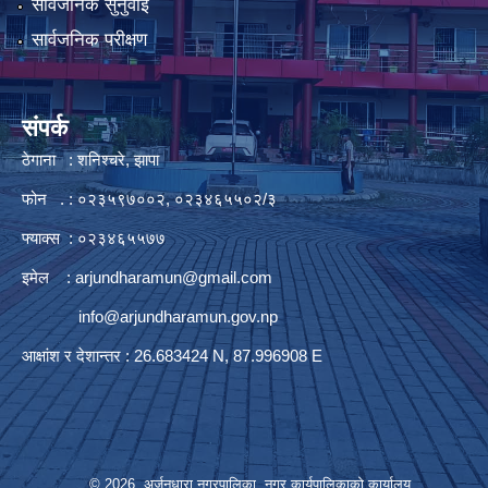
सार्वजनिक सुनुवाई
सार्वजनिक परीक्षण
संपर्क
ठेगाना : शनिश्चरे, झापा
फोन . : ०२३५९७००२, ०२३४६५५०२/३
फ्याक्स : ०२३४६५५७७
इमेल :
arjundharamun@gmail.com
info@arjundharamun.gov.np
आक्षांश र देशान्तर : 26.683424 N, 87.996908 E
© 2026 अर्जुनधारा नगरपालिका, नगर कार्यपालिकाको कार्यालय