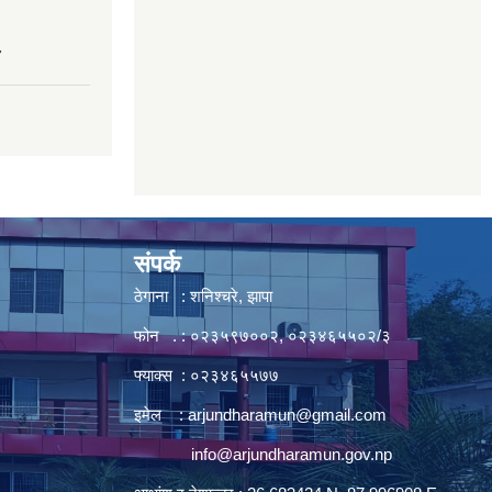
7
संपर्क
ठेगाना : शनिश्चरे, झापा
फोन . : ०२३५९७००२, ०२३४६५५०२/३
फ्याक्स : ०२३४६५५७७
इमेल :
arjundharamun@gmail.com
info@arjundharamun.gov.np