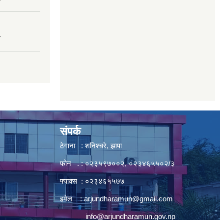
7
संपर्क
ठेगाना : शनिश्चरे, झापा
फोन . : ०२३५९७००२, ०२३४६५५०२/३
फ्याक्स : ०२३४६५५७७
इमेल :
arjundharamun@gmail.com
info@arjundharamun.gov.np