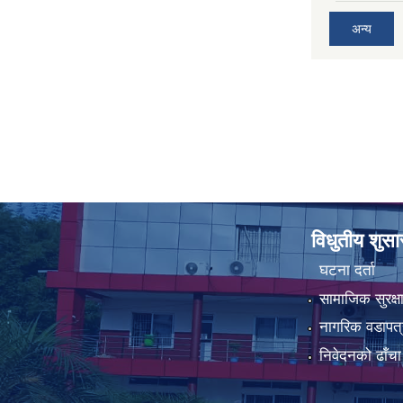
अन्य
विधुतीय शुस
घटना दर्ता
सामाजिक सुरक्ष
नागरिक वडापत्
निवेदनको ढाँचा