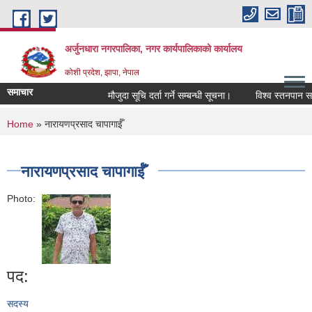
Skip to main content
अर्जुनधारा नगरपालिका, नगर कार्यपालिकाको कार्यालय
कोशी प्रदेश, झापा, नेपाल
समाचार
मौजुदा सूचि दर्ता गर्ने सम्बन्धी सूचना।
विश्व स्तनपान सप्
You are here
Home
» नारायणप्रसाद चापागाईँ
नारायणप्रसाद चापागाईँ
Photo:
पद:
सदस्य