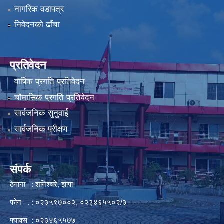
नागरिक वडापत्र
निवेदनको ढाँचा
प्रतिवेदन
वार्षिक प्रगति प्रतिवेदन
चौमासिक प्रगति प्रतिवेदन
सार्वजनिक सुनुवाई
सार्वजनिक परीक्षण
संपर्क
ठेगाना : शनिश्चरे, झापा
फोन . : ०२३५९७००२, ०२३४६५५०२/३
फ्याक्स : ०२३४६५५७७