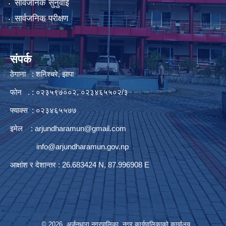
सार्वजनिक सुनुवाई
सार्वजनिक परीक्षण
संपर्क
ठेगाना : शनिश्चरे, झापा
फोन . : ०२३५९७००२, ०२३४६५५०२/३
फ्याक्स : ०२३४६५५७७
इमेल :
arjundharamun@gmail.com
info@arjundharamun.gov.np
आक्षांश र देशान्तर : 26.683424 N, 87.996908 E
© 2026 अर्जुनधारा नगरपालिका, नगर कार्यपालिकाको कार्यालय