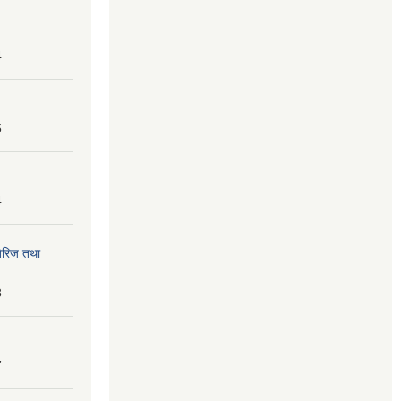
4
6
4
तेरिज तथा
8
7