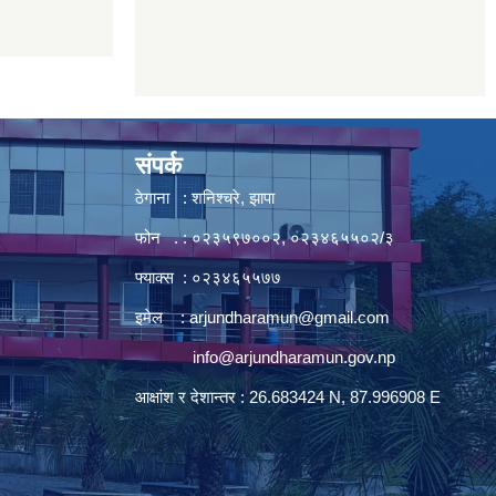
संपर्क
ठेगाना : शनिश्चरे, झापा
फोन . : ०२३५९७००२, ०२३४६५५०२/३
फ्याक्स : ०२३४६५५७७
इमेल :
arjundharamun@gmail.com
info@arjundharamun.gov.np
आक्षांश र देशान्तर : 26.683424 N, 87.996908 E