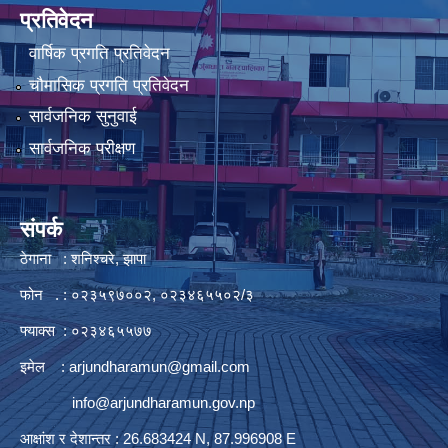
प्रतिवेदन
वार्षिक प्रगति प्रतिवेदन
चौमासिक प्रगति प्रतिवेदन
सार्वजनिक सुनुवाई
सार्वजनिक परीक्षण
संपर्क
ठेगाना : शनिश्चरे, झापा
फोन . : ०२३५९७००२, ०२३४६५५०२/३
फ्याक्स : ०२३४६५५७७
इमेल :
arjundharamun@gmail.com
info@arjundharamun.gov.np
आक्षांश र देशान्तर : 26.683424 N, 87.996908 E