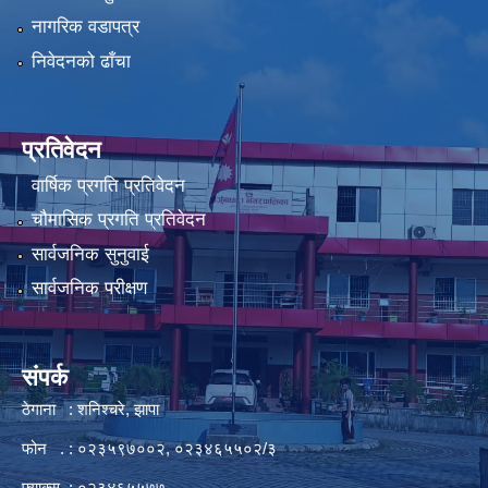
नागरिक वडापत्र
निवेदनको ढाँचा
प्रतिवेदन
वार्षिक प्रगति प्रतिवेदन
चौमासिक प्रगति प्रतिवेदन
सार्वजनिक सुनुवाई
सार्वजनिक परीक्षण
संपर्क
ठेगाना : शनिश्चरे, झापा
फोन . : ०२३५९७००२, ०२३४६५५०२/३
फ्याक्स : ०२३४६५५७७