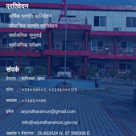
प्रतिवेदन
वार्षिक प्रगति प्रतिवेदन
चौमासिक प्रगति प्रतिवेदन
सार्वजनिक सुनुवाई
सार्वजनिक परीक्षण
संपर्क
ठेगाना : शनिश्चरे, झापा
फोन . : ०२३५९७००२, ०२३४६५५०२/३
फ्याक्स : ०२३४६५५७७
इमेल :
arjundharamun@gmail.com
info@arjundharamun.gov.np
आक्षांश र देशान्तर : 26.683424 N, 87.996908 E