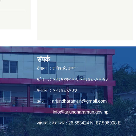
7
संपर्क
ठेगाना : शनिश्चरे, झापा
फोन . : ०२३५९७००२, ०२३४६५५०२/३
फ्याक्स : ०२३४६५५७७
इमेल :
arjundharamun@gmail.com
info@arjundharamun.gov.np
आक्षांश र देशान्तर : 26.683424 N, 87.996908 E