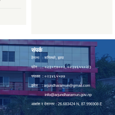
7
संपर्क
ठेगाना : शनिश्चरे, झापा
फोन . : ०२३५९७००२, ०२३४६५५०२/३
फ्याक्स : ०२३४६५५७७
इमेल :
arjundharamun@gmail.com
info@arjundharamun.gov.np
आक्षांश र देशान्तर : 26.683424 N, 87.996908 E