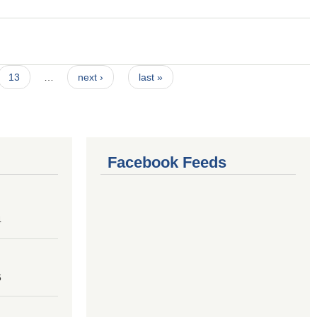
13
…
next ›
last »
Facebook Feeds
4
6