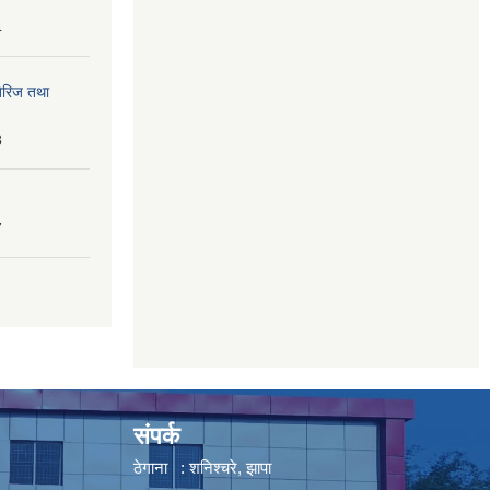
4
तेरिज तथा
8
7
संपर्क
ठेगाना : शनिश्चरे, झापा