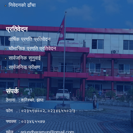
निवेदनको ढाँचा
प्रतिवेदन
वार्षिक प्रगति प्रतिवेदन
चौमासिक प्रगति प्रतिवेदन
सार्वजनिक सुनुवाई
सार्वजनिक परीक्षण
संपर्क
ठेगाना : शनिश्चरे, झापा
फोन . : ०२३५९७००२, ०२३४६५५०२/३
फ्याक्स : ०२३४६५५७७
इमेल :
arjundharamun@gmail.com