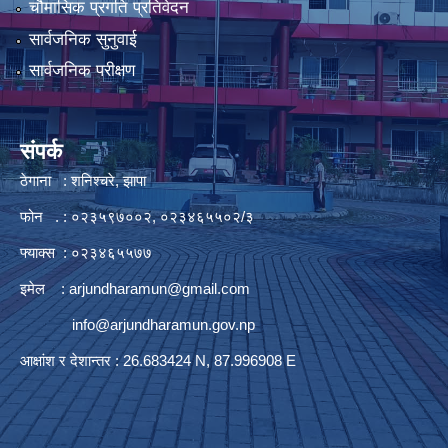
चौमासिक प्रगति प्रतिवेदन
सार्वजनिक सुनुवाई
सार्वजनिक परीक्षण
संपर्क
ठेगाना : शनिश्चरे, झापा
फोन . : ०२३५९७००२, ०२३४६५५०२/३
फ्याक्स : ०२३४६५५७७
इमेल :
arjundharamun@gmail.com
info@arjundharamun.gov.np
आक्षांश र देशान्तर : 26.683424 N, 87.996908 E