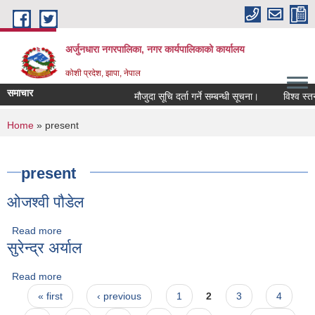
Skip to main content
अर्जुनधारा नगरपालिका, नगर कार्यपालिकाको कार्यालय
कोशी प्रदेश, झापा, नेपाल
समाचार
मौजुदा सूचि दर्ता गर्ने सम्बन्धी सूचना।
विश्व स्तन
You are here
Home
» present
present
ओजश्वी पौडेल
Read more
about ओजश्वी पौडेल
सुरेन्द्र अर्याल
Read more
about सुरेन्द्र अर्याल
Pages
« first
‹ previous
1
2
3
4