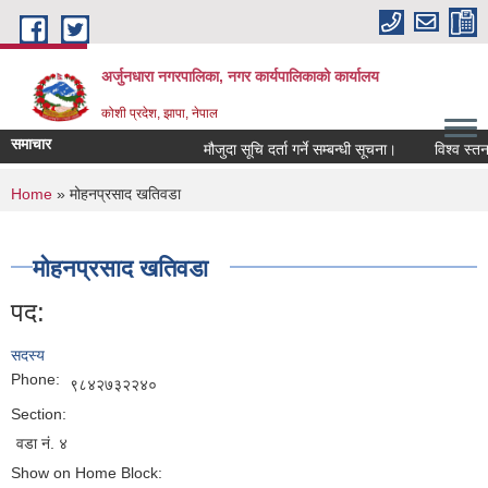
Skip to main content
अर्जुनधारा नगरपालिका, नगर कार्यपालिकाको कार्यालय
कोशी प्रदेश, झापा, नेपाल
समाचार
मौजुदा सूचि दर्ता गर्ने सम्बन्धी सूचना।
विश्व स्तनप
You are here
Home
» मोहनप्रसाद खतिवडा
मोहनप्रसाद खतिवडा
पद:
सदस्य
Phone:
९८४२७३२२४०
Section:
वडा नं. ४
Show on Home Block: