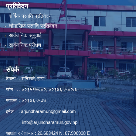
प्रतिवेदन
वार्षिक प्रगति प्रतिवेदन
चौमासिक प्रगति प्रतिवेदन
सार्वजनिक सुनुवाई
सार्वजनिक परीक्षण
संपर्क
ठेगाना : शनिश्चरे, झापा
फोन . : ०२३५९७००२, ०२३४६५५०२/३
फ्याक्स : ०२३४६५५७७
इमेल :
arjundharamun@gmail.com
info@arjundharamun.gov.np
आक्षांश र देशान्तर : 26.683424 N, 87.996908 E