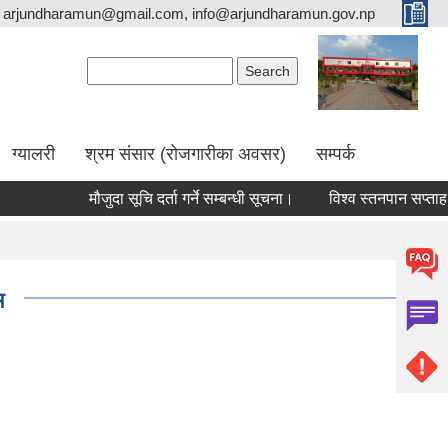
arjundharamun@gmail.com, info@arjundharamun.gov.np
Search form
Search
ग्यालरी
श्रम संसार (रोजगारीका अवसर)
सम्पर्क
मौजुदा सूचि दर्ता गर्ने सम्बन्धी सूचना।
विश्व स्तनपान सप्ताह २०२६
म