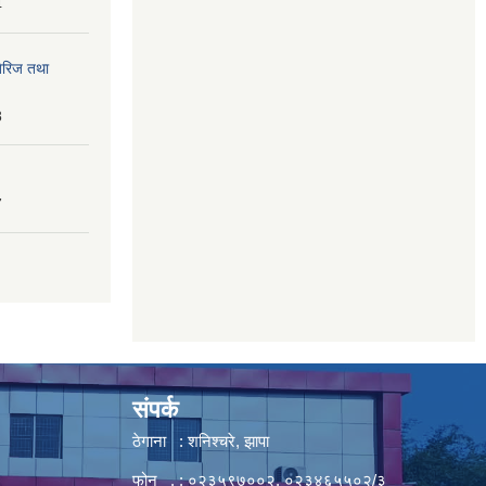
4
तेरिज तथा
8
7
संपर्क
ठेगाना : शनिश्चरे, झापा
फोन . : ०२३५९७००२, ०२३४६५५०२/३